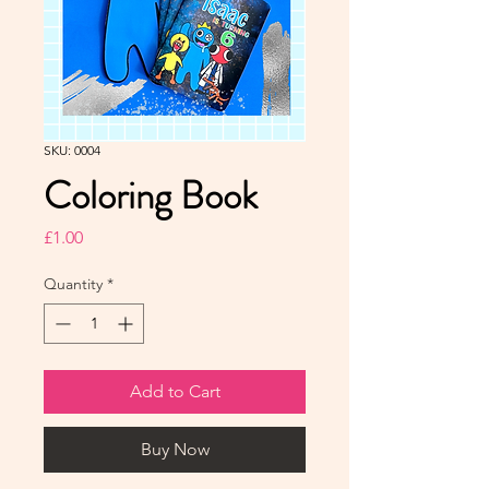
SKU: 0004
Coloring Book
Price
£1.00
Quantity
*
Add to Cart
Buy Now