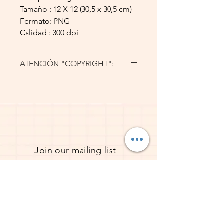
Tamaño : 12 X 12 (30,5 x 30,5 cm)
Formato: PNG
Calidad : 300 dpi
ATENCIÓN "COPYRIGHT":
Estos archivos son para uso personal,
no se revenden digitalmente ni se
imprimen y venden.
Gracias por visitar mi tienda, y si
tienes alguna pregunta o problema
envíame un mensaje
Join our mailing list
Subscribe now