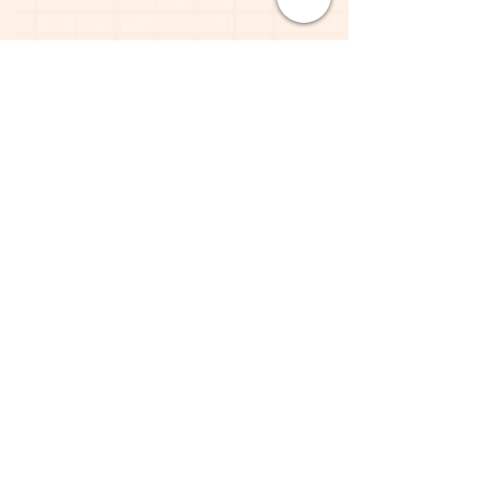
costos. Brindar información clara
confianza y garantizar que tus clientes
sobre tu política de envío es una gran
compren con seguridad.
manera de generar confianza y
garantizar que tus clientes compren
Join our mailing list
con seguridad.
Subscribe now
© 2023 Pope Creations UK