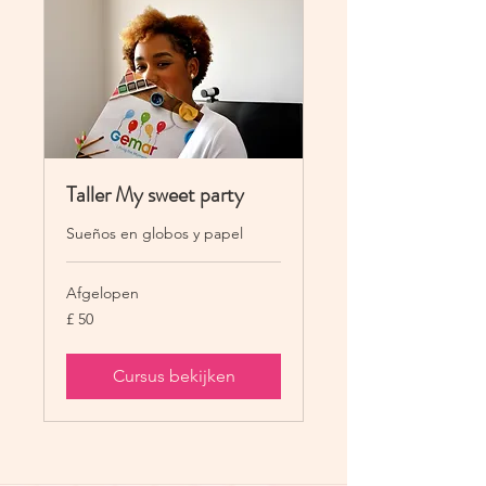
Taller My sweet party
Sueños en globos y papel
Afgelopen
50
£ 50
Britse
pond
Cursus bekijken