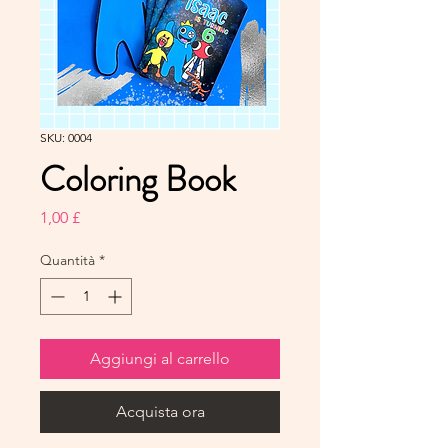
SKU: 0004
Coloring Book
Prezzo
1,00 £
Quantità
*
Aggiungi al carrello
Acquista ora