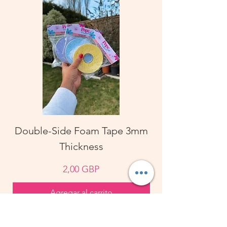
Double-Side Foam Tape 3mm
Double-Side S
Thickness
Precio
2,00 GBP
Agregar al carrito