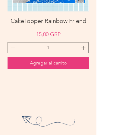
CakeTopper Rainbow Friend
Precio
15,00 GBP
Agregar al carrito