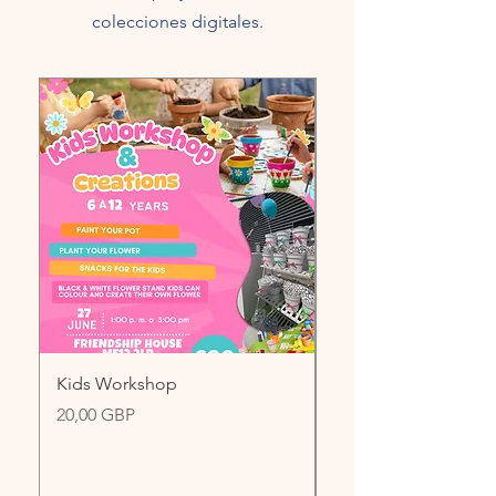
colecciones digitales.
Kids Workshop
Elf kit
Precio
Precio
20,00 GBP
30,00 GBP